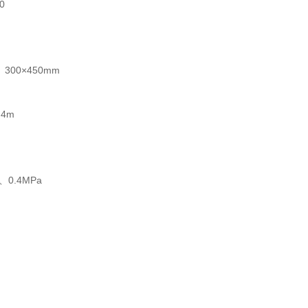
0
m
300×450mm
.4m
、0.4MPa