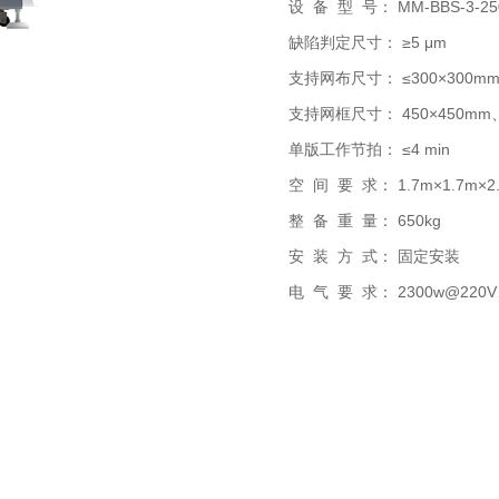
设 备 型 号： MM-BBS-3-25
缺陷判定尺寸： ≥5 μm
支持网布尺寸： ≤300×300m
支持网框尺寸： 450×450mm、
单版工作节拍： ≤4 min
空 间 要 求： 1.7m×1.7m×2
整 备 重 量： 650kg
安 装 方 式： 固定安装
电 气 要 求： 2300w@220V